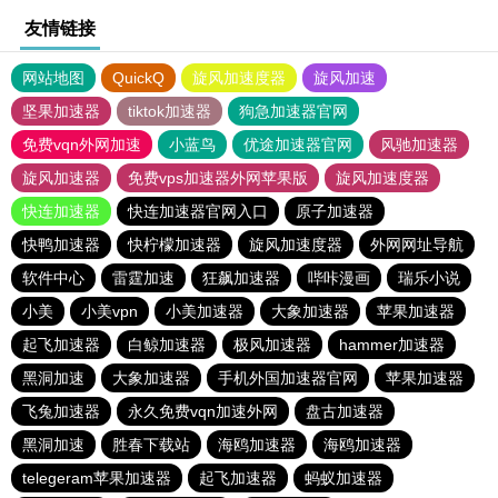
友情链接
网站地图
QuickQ
旋风加速度器
旋风加速
坚果加速器
tiktok加速器
狗急加速器官网
免费vqn外网加速
小蓝鸟
优途加速器官网
风驰加速器
旋风加速器
免费vps加速器外网苹果版
旋风加速度器
快连加速器
快连加速器官网入口
原子加速器
快鸭加速器
快柠檬加速器
旋风加速度器
外网网址导航
软件中心
雷霆加速
狂飙加速器
哔咔漫画
瑞乐小说
小美
小美vpn
小美加速器
大象加速器
苹果加速器
起飞加速器
白鲸加速器
极风加速器
hammer加速器
黑洞加速
大象加速器
手机外国加速器官网
苹果加速器
飞兔加速器
永久免费vqn加速外网
盘古加速器
黑洞加速
胜春下载站
海鸥加速器
海鸥加速器
telegeram苹果加速器
起飞加速器
蚂蚁加速器