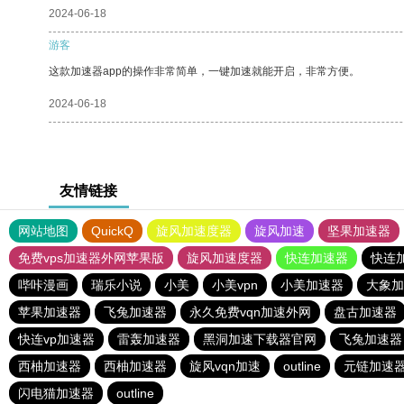
2024-06-18
游客
这款加速器app的操作非常简单，一键加速就能开启，非常方便。
2024-06-18
友情链接
网站地图
QuickQ
旋风加速度器
旋风加速
坚果加速器
免费vps加速器外网苹果版
旋风加速度器
快连加速器
快连
哔咔漫画
瑞乐小说
小美
小美vpn
小美加速器
大象加
苹果加速器
飞兔加速器
永久免费vqn加速外网
盘古加速器
快连vp加速器
雷轰加速器
黑洞加速下载器官网
飞兔加速器
西柚加速器
西柚加速器
旋风vqn加速
outline
元链加速
闪电猫加速器
outline