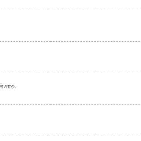
。
。
中游刃有余。