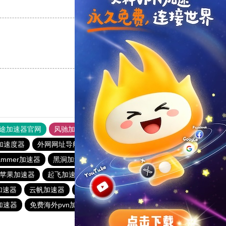
支持
[0]
反对
[0]
支持
[0]
反对
[0]
途加速器官网
风驰加速器
旋风加速器
加速度器
外网网址导航
软件中心
雷霆加速
狂飙加速器
ammer加速器
黑洞加速
大象加速器
手机外国加速器官网
ram苹果加速器
起飞加速器
蚂蚁加速器
风驰加速器
加速器
云帆加速器
vp免费加速
解锁机
Sakuracat加速器
加速器
免费海外pvn加速器
香蕉加速器vp官网
大象加速器