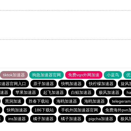
tiktok加速器
狗急加速器官网
免费vqn外网加速
小蓝鸟
优
加速器官网入口
原子加速器
快鸭加速器
快柠檬加速器
旋风
速器
苹果加速器
起飞加速器
白鲸加速器
极风加速器
h
黑洞加速
胜春下载站
海鸥加速器
海鸥加速器
telege
快鸭加速器
186下载站
手机外国加速器官网
免费海外pvn
器
ins加速器
橘子加速器
橘子加速器
pigcha加速器
极风