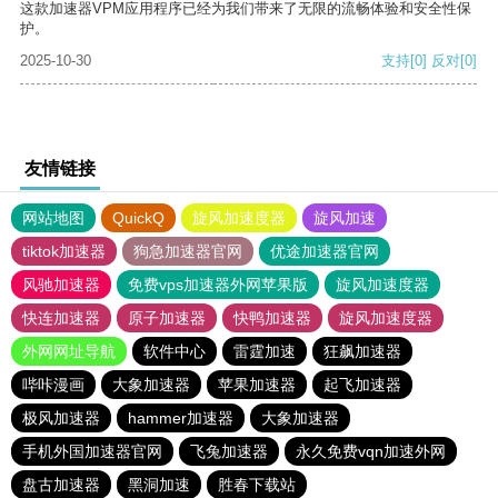
这款加速器VPM应用程序已经为我们带来了无限的流畅体验和安全性保
护。
2025-10-30
支持
[0]
反对
[0]
友情链接
网站地图
QuickQ
旋风加速度器
旋风加速
tiktok加速器
狗急加速器官网
优途加速器官网
风驰加速器
免费vps加速器外网苹果版
旋风加速度器
快连加速器
原子加速器
快鸭加速器
旋风加速度器
外网网址导航
软件中心
雷霆加速
狂飙加速器
哔咔漫画
大象加速器
苹果加速器
起飞加速器
极风加速器
hammer加速器
大象加速器
手机外国加速器官网
飞兔加速器
永久免费vqn加速外网
盘古加速器
黑洞加速
胜春下载站