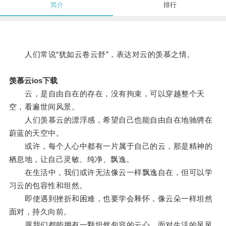
简介
排行
人们常说“犹如云卷云舒”，表达对云的羡慕之情。
羡慕云ios下载
云，是自由自在的存在，没有拘束，可以穿越整个天
空，看遍世间风景。
人们羡慕云的漂浮感，希望自己也能自由自在地驰骋在
蔚蓝的天空中。
或许，每个人心中都有一片属于自己的云，那是精神的
栖息地，让自己灵敏、纯净、飘逸。
在生活中，我们或许无法像云一样飘逸自在，但可以学
习云的包容性和坦然。
即使遇到挫折和困难，也要学会释怀，像云朵一样坦然
面对，持久向前。
愿我们都能拥有一颗坦然包容的云心，面对生活的风风