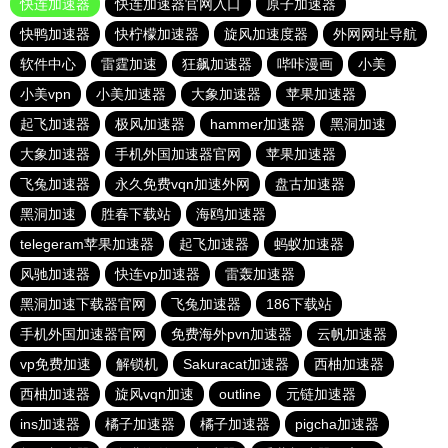
快连加速器
快连加速器官网入口
原子加速器
快鸭加速器
快柠檬加速器
旋风加速度器
外网网址导航
软件中心
雷霆加速
狂飙加速器
哔咔漫画
小美
小美vpn
小美加速器
大象加速器
苹果加速器
起飞加速器
极风加速器
hammer加速器
黑洞加速
大象加速器
手机外国加速器官网
苹果加速器
飞兔加速器
永久免费vqn加速外网
盘古加速器
黑洞加速
胜春下载站
海鸥加速器
telegeram苹果加速器
起飞加速器
蚂蚁加速器
风驰加速器
快连vp加速器
雷轰加速器
黑洞加速下载器官网
飞兔加速器
186下载站
手机外国加速器官网
免费海外pvn加速器
云帆加速器
vp免费加速
解锁机
Sakuracat加速器
西柚加速器
西柚加速器
旋风vqn加速
outline
元链加速器
ins加速器
橘子加速器
橘子加速器
pigcha加速器