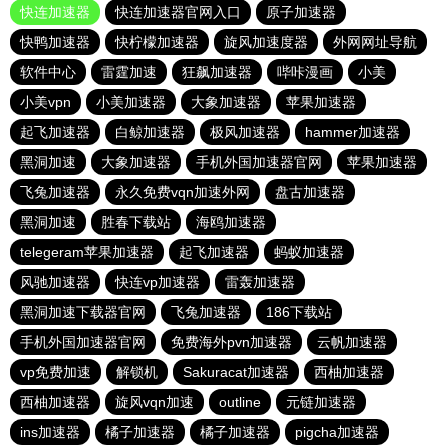
快连加速器
快连加速器官网入口
原子加速器
快鸭加速器
快柠檬加速器
旋风加速度器
外网网址导航
软件中心
雷霆加速
狂飙加速器
哔咔漫画
小美
小美vpn
小美加速器
大象加速器
苹果加速器
起飞加速器
白鲸加速器
极风加速器
hammer加速器
黑洞加速
大象加速器
手机外国加速器官网
苹果加速器
飞兔加速器
永久免费vqn加速外网
盘古加速器
黑洞加速
胜春下载站
海鸥加速器
telegeram苹果加速器
起飞加速器
蚂蚁加速器
风驰加速器
快连vp加速器
雷轰加速器
黑洞加速下载器官网
飞兔加速器
186下载站
手机外国加速器官网
免费海外pvn加速器
云帆加速器
vp免费加速
解锁机
Sakuracat加速器
西柚加速器
西柚加速器
旋风vqn加速
outline
元链加速器
ins加速器
橘子加速器
橘子加速器
pigcha加速器