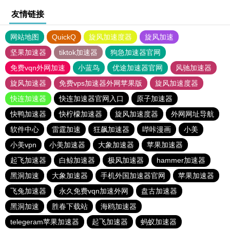
友情链接
网站地图
QuickQ
旋风加速度器
旋风加速
坚果加速器
tiktok加速器
狗急加速器官网
免费vqn外网加速
小蓝鸟
优途加速器官网
风驰加速器
旋风加速器
免费vps加速器外网苹果版
旋风加速度器
快连加速器
快连加速器官网入口
原子加速器
快鸭加速器
快柠檬加速器
旋风加速度器
外网网址导航
软件中心
雷霆加速
狂飙加速器
哔咔漫画
小美
小美vpn
小美加速器
大象加速器
苹果加速器
起飞加速器
白鲸加速器
极风加速器
hammer加速器
黑洞加速
大象加速器
手机外国加速器官网
苹果加速器
飞兔加速器
永久免费vqn加速外网
盘古加速器
黑洞加速
胜春下载站
海鸥加速器
telegeram苹果加速器
起飞加速器
蚂蚁加速器