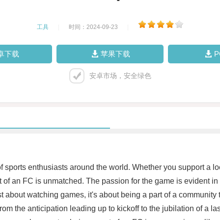
工具
|
时间：2024-09-23
|
卓下载
苹果下载
安卓市场，安全绿色
 of sports enthusiasts around the world. Whether you support a lo
of an FC is unmatched. The passion for the game is evident in t
st about watching games, it's about being a part of a community
om the anticipation leading up to kickoff to the jubilation of a