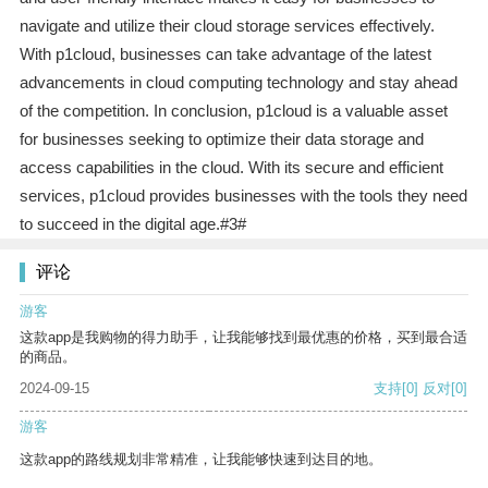
navigate and utilize their cloud storage services effectively.
With p1cloud, businesses can take advantage of the latest
advancements in cloud computing technology and stay ahead
of the competition. In conclusion, p1cloud is a valuable asset
for businesses seeking to optimize their data storage and
access capabilities in the cloud. With its secure and efficient
services, p1cloud provides businesses with the tools they need
to succeed in the digital age.#3#
评论
游客
这款app是我购物的得力助手，让我能够找到最优惠的价格，买到最合适
的商品。
2024-09-15
支持
[0]
反对
[0]
游客
这款app的路线规划非常精准，让我能够快速到达目的地。