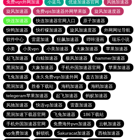
免费vqn外网加速
小蓝鸟
优途加速器官网
风驰加速器
旋风加速器
免费vps加速器外网苹果版
旋风加速度器
快连加速器
快连加速器官网入口
原子加速器
快鸭加速器
快柠檬加速器
旋风加速度器
外网网址导航
软件中心
雷霆加速
狂飙加速器
哔咔漫画
瑞乐小说
小美
小美vpn
小美加速器
大象加速器
苹果加速器
起飞加速器
白鲸加速器
极风加速器
hammer加速器
黑洞加速
大象加速器
手机外国加速器官网
苹果加速器
飞兔加速器
永久免费vqn加速外网
盘古加速器
黑洞加速
胜春下载站
海鸥加速器
海鸥加速器
telegeram苹果加速器
起飞加速器
蚂蚁加速器
风驰加速器
快连vp加速器
雷轰加速器
黑洞加速下载器官网
飞兔加速器
186下载站
手机外国加速器官网
免费海外pvn加速器
云帆加速器
vp免费加速
解锁机
Sakuracat加速器
西柚加速器