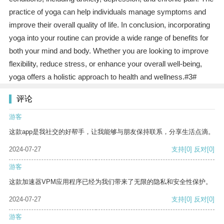
practice of yoga can help individuals manage symptoms and
improve their overall quality of life. In conclusion, incorporating
yoga into your routine can provide a wide range of benefits for
both your mind and body. Whether you are looking to improve
flexibility, reduce stress, or enhance your overall well-being,
yoga offers a holistic approach to health and wellness.#3#
评论
游客
这款app是我社交的好帮手，让我能够与朋友保持联系，分享生活点滴。
2024-07-27
支持
[0]
反对
[0]
游客
这款加速器VPM应用程序已经为我们带来了无限的隐私和安全性保护。
2024-07-27
支持
[0]
反对
[0]
游客