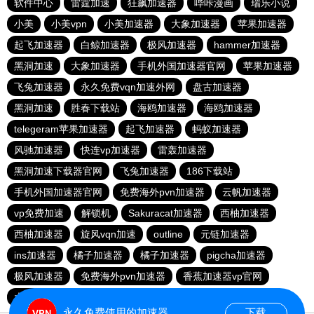
软件中心
雷霆加速
狂飙加速器
哔咔漫画
瑞乐小说
小美
小美vpn
小美加速器
大象加速器
苹果加速器
起飞加速器
白鲸加速器
极风加速器
hammer加速器
黑洞加速
大象加速器
手机外国加速器官网
苹果加速器
飞兔加速器
永久免费vqn加速外网
盘古加速器
黑洞加速
胜春下载站
海鸥加速器
海鸥加速器
telegeram苹果加速器
起飞加速器
蚂蚁加速器
风驰加速器
快连vp加速器
雷轰加速器
黑洞加速下载器官网
飞兔加速器
186下载站
手机外国加速器官网
免费海外pvn加速器
云帆加速器
vp免费加速
解锁机
Sakuracat加速器
西柚加速器
西柚加速器
旋风vqn加速
outline
元链加速器
ins加速器
橘子加速器
橘子加速器
pigcha加速器
极风加速器
免费海外pvn加速器
香蕉加速器vp官网
大象加速器
闪电猫加速器
outline
永久免费使用的加速器
下载