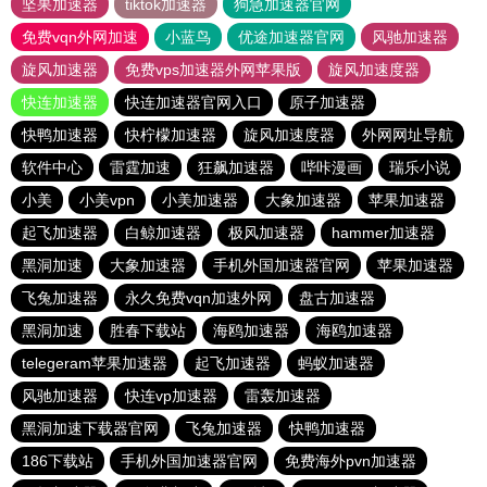
坚果加速器
tiktok加速器
狗急加速器官网
免费vqn外网加速
小蓝鸟
优途加速器官网
风驰加速器
旋风加速器
免费vps加速器外网苹果版
旋风加速度器
快连加速器
快连加速器官网入口
原子加速器
快鸭加速器
快柠檬加速器
旋风加速度器
外网网址导航
软件中心
雷霆加速
狂飙加速器
哔咔漫画
瑞乐小说
小美
小美vpn
小美加速器
大象加速器
苹果加速器
起飞加速器
白鲸加速器
极风加速器
hammer加速器
黑洞加速
大象加速器
手机外国加速器官网
苹果加速器
飞兔加速器
永久免费vqn加速外网
盘古加速器
黑洞加速
胜春下载站
海鸥加速器
海鸥加速器
telegeram苹果加速器
起飞加速器
蚂蚁加速器
风驰加速器
快连vp加速器
雷轰加速器
黑洞加速下载器官网
飞兔加速器
快鸭加速器
186下载站
手机外国加速器官网
免费海外pvn加速器