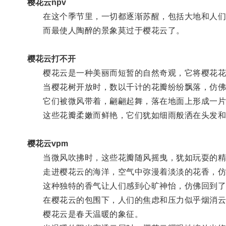
樱花云npv
在这个季节里，一切都逐渐苏醒，包括大地和人们
而最使人陶醉的景象莫过于樱花云了。
樱花云打不开
樱花云是一种美丽而短暂的自然奇观，它将樱花花
当樱花树开放时，数以千计的花瓣纷纷飘落，仿佛
它们被微风带着，翩翩起舞，落在地面上形成一片
这些花瓣柔嫩而鲜艳，它们犹如细雨般洒在头发和
樱花云vpm
当微风吹拂时，这些花瓣随风摇曳，犹如玩耍的精
走进樱花云的海洋，空气中弥漫着淡淡的花香，仿
这种独特的香气让人们感到心旷神怡，仿佛回到了
在樱花云的包围下，人们的焦虑和压力似乎烟消云
樱花云是春天温暖的象征。